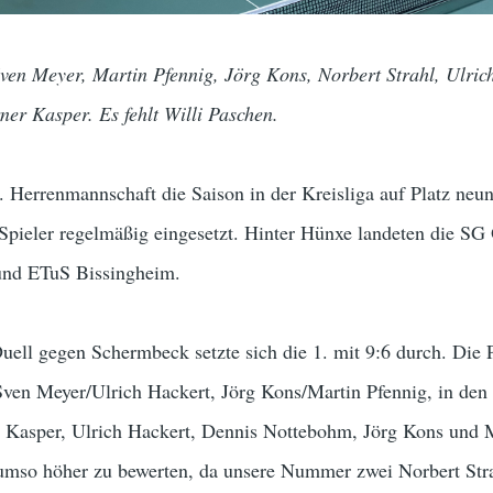
Sven Meyer, Martin Pfennig, Jörg Kons, Norbert Strahl, Ulric
er Kasper. Es fehlt Willi Paschen.
1. Herrenmannschaft die Saison in der Kreisliga auf Platz neu
pieler regelmäßig eingesetzt. Hinter Hünxe landeten die SG 
und ETuS Bissingheim.
uell gegen Schermbeck setzte sich die 1. mit 9:6 durch. Die 
Sven Meyer/Ulrich Hackert, Jörg Kons/Martin Pfennig, in den
 Kasper, Ulrich Hackert, Dennis Nottebohm, Jörg Kons und 
t umso höher zu bewerten, da unsere Nummer zwei Norbert Str