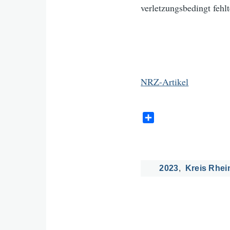
verletzungsbedingt fehlt
NRZ-Artikel
S
h
a
r
e
2023
Kreis Rhei