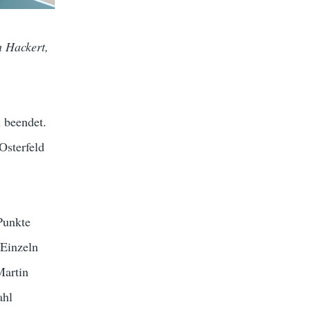
h Hackert,
n beendet.
Osterfeld
Punkte
 Einzeln
Martin
ahl