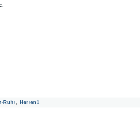
e.
n-Ruhr
Herren1