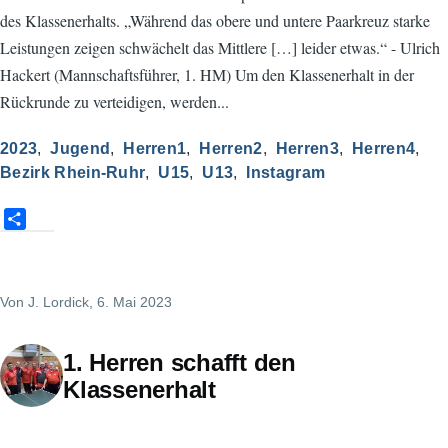
des Klassenerhalts. „Während das obere und untere Paarkreuz starke
Leistungen zeigen schwächelt das Mittlere […] leider etwas.“ - Ulrich
Hackert (Mannschaftsführer, 1. HM) Um den Klassenerhalt in der
Rückrunde zu verteidigen, werden...
2023
Jugend
Herren1
Herren2
Herren3
Herren4
Bezirk Rhein-Ruhr
U15
U13
Instagram
S
h
a
r
Von
J. Lordick
, 6. Mai 2023
e
1. Herren schafft den
Klassenerhalt