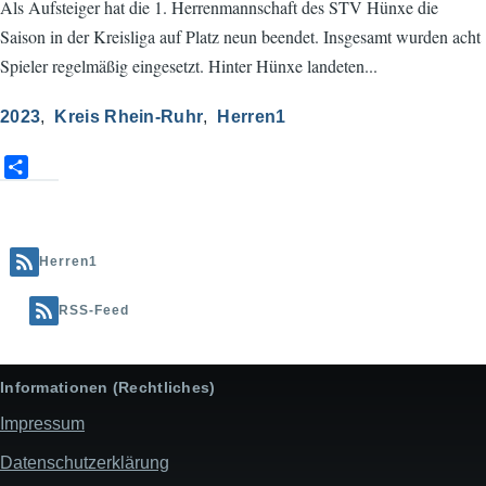
Als Aufsteiger hat die 1. Herrenmannschaft des STV Hünxe die
Saison in der Kreisliga auf Platz neun beendet. Insgesamt wurden acht
Spieler regelmäßig eingesetzt. Hinter Hünxe landeten...
2023
Kreis Rhein-Ruhr
Herren1
S
h
a
r
e
Herren1
RSS-Feed
Informationen (Rechtliches)
Impressum
Datenschutzerklärung