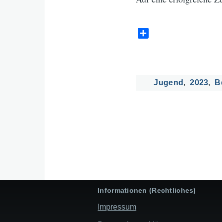
S
h
a
r
e
Jugend
2023
B
Informationen (Rechtliches)
Impressum