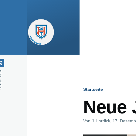
Direkt zum Inhalt
Feed
Startseite
Pfadnavig
Neue 
Von
J. Lordick
, 17. Dezemb