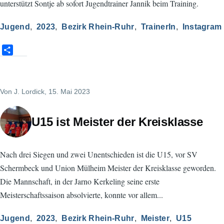
unterstützt Sontje ab sofort Jugendtrainer Jannik beim Training.
Jugend
2023
Bezirk Rhein-Ruhr
TrainerIn
Instagram
S
h
a
r
Von
J. Lordick
, 15. Mai 2023
e
U15 ist Meister der Kreisklasse
Nach drei Siegen und zwei Unentschieden ist die U15, vor SV
Schermbeck und Union Mülheim Meister der Kreisklasse geworden.
Die Mannschaft, in der Jarno Kerkeling seine erste
Meisterschaftssaison absolvierte, konnte vor allem...
Jugend
2023
Bezirk Rhein-Ruhr
Meister
U15