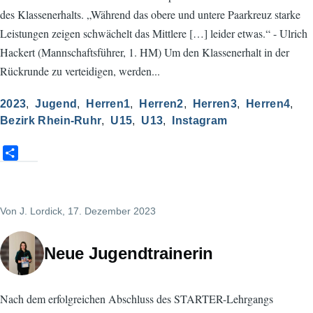
des Klassenerhalts. „Während das obere und untere Paarkreuz starke
Leistungen zeigen schwächelt das Mittlere […] leider etwas.“ - Ulrich
Hackert (Mannschaftsführer, 1. HM) Um den Klassenerhalt in der
Rückrunde zu verteidigen, werden...
2023
Jugend
Herren1
Herren2
Herren3
Herren4
Bezirk Rhein-Ruhr
U15
U13
Instagram
S
h
a
r
Von
J. Lordick
, 17. Dezember 2023
e
Neue Jugendtrainerin
Nach dem erfolgreichen Abschluss des STARTER-Lehrgangs