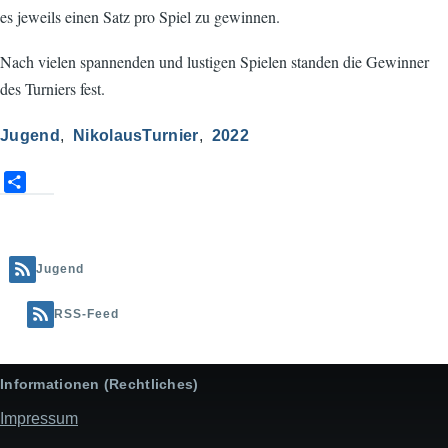
es jeweils einen Satz pro Spiel zu gewinnen.
Nach vielen spannenden und lustigen Spielen standen die Gewinner
des Turniers fest.
Jugend
NikolausTurnier
2022
S
h
a
r
e
Jugend
RSS-Feed
Informationen (Rechtliches)
Impressum