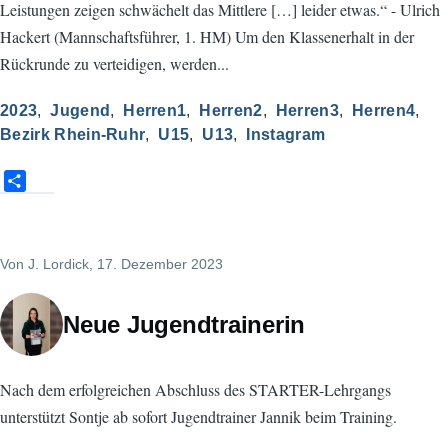
Leistungen zeigen schwächelt das Mittlere […] leider etwas.“ - Ulrich
Hackert (Mannschaftsführer, 1. HM) Um den Klassenerhalt in der
Rückrunde zu verteidigen, werden...
2023
Jugend
Herren1
Herren2
Herren3
Herren4
Bezirk Rhein-Ruhr
U15
U13
Instagram
S
h
a
r
Von
J. Lordick
, 17. Dezember 2023
e
Neue Jugendtrainerin
Nach dem erfolgreichen Abschluss des STARTER-Lehrgangs
unterstützt Sontje ab sofort Jugendtrainer Jannik beim Training.