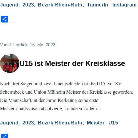
Jugend
2023
Bezirk Rhein-Ruhr
TrainerIn
Instagram
S
h
a
r
Von
J. Lordick
, 15. Mai 2023
e
U15 ist Meister der Kreisklasse
Nach drei Siegen und zwei Unentschieden ist die U15, vor SV
Schermbeck und Union Mülheim Meister der Kreisklasse geworden.
Die Mannschaft, in der Jarno Kerkeling seine erste
Meisterschaftssaison absolvierte, konnte vor allem...
Jugend
2023
Bezirk Rhein-Ruhr
Meister
U15
S