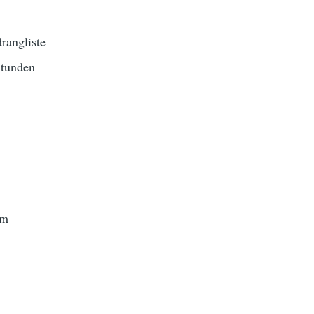
rangliste
Stunden
im