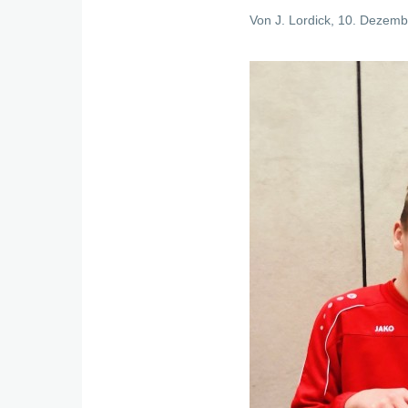
Von
J. Lordick
, 10. Dezemb