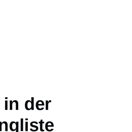
ation
 in der
ngliste