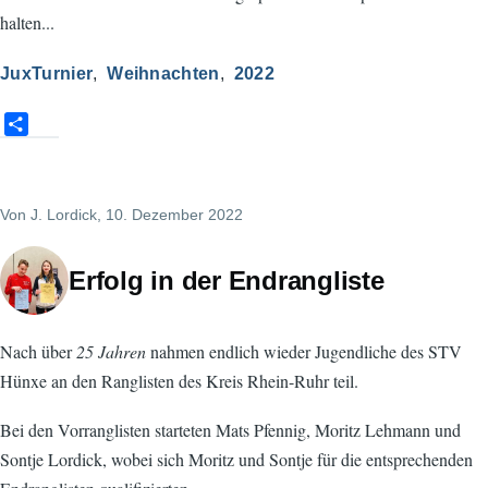
halten...
JuxTurnier
Weihnachten
2022
S
h
a
r
Von
J. Lordick
, 10. Dezember 2022
e
Erfolg in der Endrangliste
Nach über
25 Jahren
nahmen endlich wieder Jugendliche des STV
Hünxe an den Ranglisten des Kreis Rhein-Ruhr teil.
Bei den Vorranglisten starteten Mats Pfennig, Moritz Lehmann und
Sontje Lordick, wobei sich Moritz und Sontje für die entsprechenden