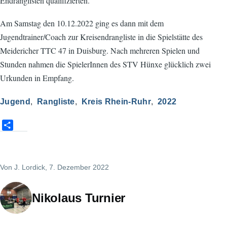
Endranglisten qualifizierten.
Am Samstag den 10.12.2022 ging es dann mit dem
Jugendtrainer/Coach zur Kreisendrangliste in die Spielstätte des
Meidericher TTC 47 in Duisburg. Nach mehreren Spielen und
Stunden nahmen die SpielerInnen des STV Hünxe glücklich zwei
Urkunden in Empfang.
Jugend
Rangliste
Kreis Rhein-Ruhr
2022
S
h
a
r
Von
J. Lordick
, 7. Dezember 2022
e
Nikolaus Turnier