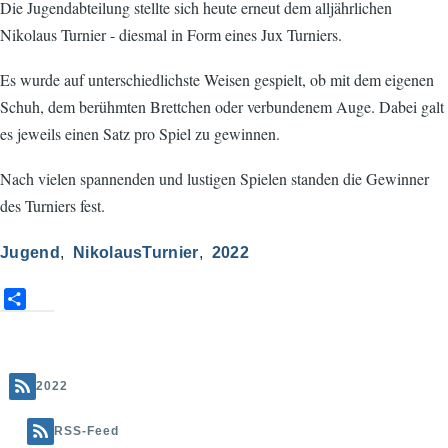
Die Jugendabteilung stellte sich heute erneut dem alljährlichen
Nikolaus Turnier - diesmal in Form eines Jux Turniers.
Es wurde auf unterschiedlichste Weisen gespielt, ob mit dem eigenen
Schuh, dem berühmten Brettchen oder verbundenem Auge. Dabei galt
es jeweils einen Satz pro Spiel zu gewinnen.
Nach vielen spannenden und lustigen Spielen standen die Gewinner
des Turniers fest.
Jugend
NikolausTurnier
2022
S
h
a
r
e
2022
RSS-Feed