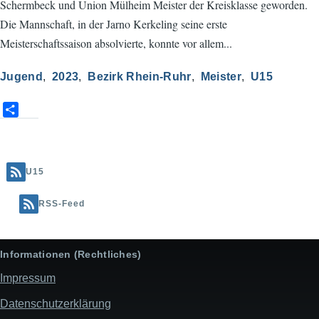
Schermbeck und Union Mülheim Meister der Kreisklasse geworden.
Die Mannschaft, in der Jarno Kerkeling seine erste
Meisterschaftssaison absolvierte, konnte vor allem...
Jugend
2023
Bezirk Rhein-Ruhr
Meister
U15
S
h
a
r
e
U15
RSS-Feed
Informationen (Rechtliches)
Impressum
Datenschutzerklärung