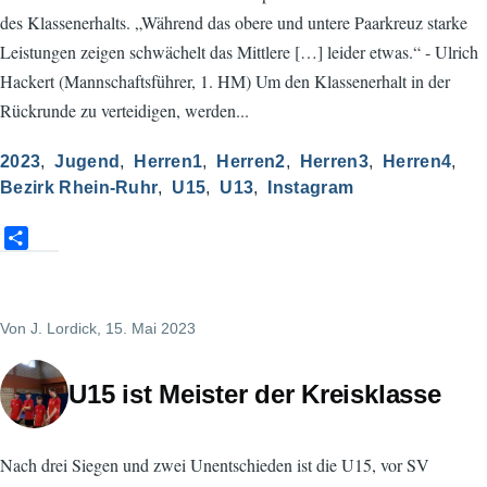
des Klassenerhalts. „Während das obere und untere Paarkreuz starke
Leistungen zeigen schwächelt das Mittlere […] leider etwas.“ - Ulrich
Hackert (Mannschaftsführer, 1. HM) Um den Klassenerhalt in der
Rückrunde zu verteidigen, werden...
2023
Jugend
Herren1
Herren2
Herren3
Herren4
Bezirk Rhein-Ruhr
U15
U13
Instagram
S
h
a
r
Von
J. Lordick
, 15. Mai 2023
e
U15 ist Meister der Kreisklasse
Nach drei Siegen und zwei Unentschieden ist die U15, vor SV