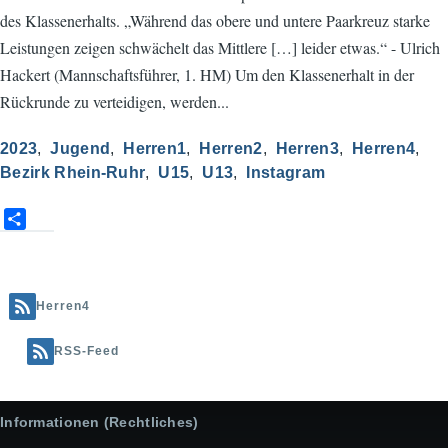
des Klassenerhalts. „Während das obere und untere Paarkreuz starke
Leistungen zeigen schwächelt das Mittlere […] leider etwas.“ - Ulrich
Hackert (Mannschaftsführer, 1. HM) Um den Klassenerhalt in der
Rückrunde zu verteidigen, werden...
2023
Jugend
Herren1
Herren2
Herren3
Herren4
Bezirk Rhein-Ruhr
U15
U13
Instagram
S
h
a
r
e
Herren4
RSS-Feed
Informationen (Rechtliches)