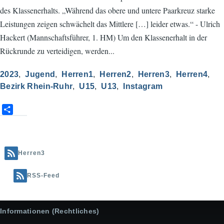
des Klassenerhalts. „Während das obere und untere Paarkreuz starke
Leistungen zeigen schwächelt das Mittlere […] leider etwas.“ - Ulrich
Hackert (Mannschaftsführer, 1. HM) Um den Klassenerhalt in der
Rückrunde zu verteidigen, werden...
2023
Jugend
Herren1
Herren2
Herren3
Herren4
Bezirk Rhein-Ruhr
U15
U13
Instagram
S
h
a
r
e
Herren3
RSS-Feed
Informationen (Rechtliches)